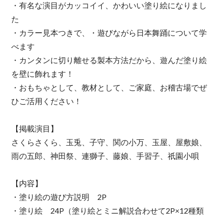
・有名な演目がカッコイイ、かわいい塗り絵になりまし
た
・カラー見本つきで、・遊びながら日本舞踊について学
べます
・カンタンに切り離せる製本方法だから、遊んだ塗り絵
を壁に飾れます！
・おもちゃとして、教材として、ご家庭、お稽古場でぜ
ひご活用ください！
【掲載演目】
さくらさくら、玉兎、子守、関の小万、玉屋、屋敷娘、
雨の五郎、神田祭、連獅子、藤娘、手習子、祇園小唄
【内容】
・塗り絵の遊び方説明 2P
・塗り絵 24P（塗り絵とミニ解説合わせて2P×12種類