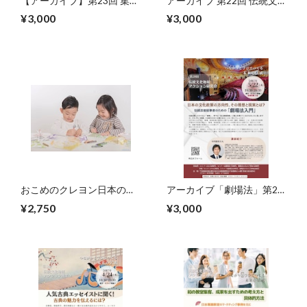
【アーカイブ】第23回 集客
アーカイブ 第22回 伝統文
し続ける仕組みを作る！町
化に行列を！演劇プロデュ
¥3,000
¥3,000
のお稽古場のためのSEO対
ーサーが教えるイベント集
策徹底解説
客入門
おこめのクレヨン日本の伝
アーカイブ「劇場法」第20
統色
回伝統文化による地域アク
¥2,750
¥3,000
ション研究会