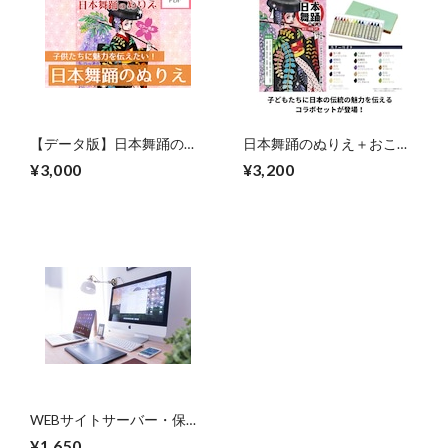
【データ版】日本舞踊の塗
日本舞踊のぬりえ＋おこめ
り絵ブック
のクレヨン日本の伝統色コ
¥3,000
¥3,200
ラボセット
WEBサイトサーバー・保守
費用
¥1,650