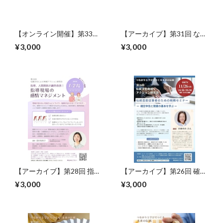
【オンライン開催】第33回
【アーカイブ】第31回 なぜ
あなたの人生と受け継ぐ歴
盆踊りだけが500年間、 大
¥3,000
¥3,000
史は最強の武器 伝統文化講
衆を熱狂させ続けるのか？
師のためのヒストリカル・
戦後史から読み解く、日本
ブランディング
最強の民俗エンターテイン
メントの秘密
【アーカイブ】第28回 指導
【アーカイブ】第26回 確定
現場の感情のマネジメント
申告と開業の基本
¥3,000
¥3,000